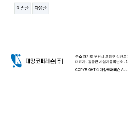
이전글
다음글
주소
경기도 부천시 오정구 석천로 397,
대표자 : 김금균 사업자등록번호 : 13
COPYRIGHT ©
대양코퍼레숀
ALL